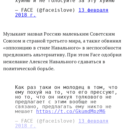
хуйню и не голосуйте за эту хуйню
— FACE (@faceislove)
13 февраля
2018 г.
Музыкант назвал Россию маленьким Советским
Союзом и страной третьего мира, а также обвинил
«оппозицию в стиле Навального» в неспособности
предложить альтернативу. При этом Face одобрил
нежелание Алексея Навального сдаваться в
политической борьбе.
Как раз таки он молодец в том, что
ему похуй на то, что его прессуют,
но то, что он нихуя толкового не
предлагает с этим вообще не
связано, предлагать ему никто не
мешает
https://t.co/GkumdMpzM6
— FACE (@faceislove)
13 февраля
2018 г.