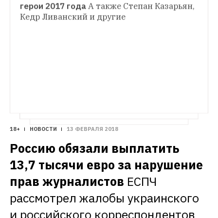
ТЕЗИСЫ
герои 2017 года
А также Степан Казарьян, 
«При президенте Навальном ничего 
Кедр Ливанский и другие
ГИД THE VILLAGE
подобного не будет»
Каким политик 
25 самых ожидаемых альбомов 2018 года
видит будущее России без Путина
От «Пошлой Молли» и рэпера Фейса до 
Канье Уэста и My Bloody Valentine
18+
НОВОСТИ
13 ФЕВРАЛЯ 2018
Россию обязали выплатить 
13,7 тысячи евро за нарушение 
прав журналистов
ЕСПЧ 
рассмотрел жалобы украинского 
и российского корреспондентов