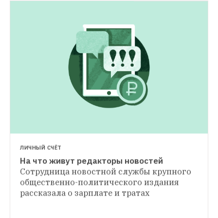
НОВОСТИ
Россия вдвое увеличит резерв для 
выплат компенсаций по решениям ЕСПЧ
На эти цели в бюджете отведут миллиард 
рублей
ЛИЧНЫЙ СЧЁТ
На что живут редакторы новостей
ЛЮДИ В ГОРОДЕ
Сотрудница новостной службы крупного 
«Судьи начинают бояться»: Кто и зачем 
общественно-политического издания 
ходит слушателем на суды
The Village 
рассказала о зарплате и тратах
поговорил с людьми, чье хобби — ходить 
по судебным заседаниям