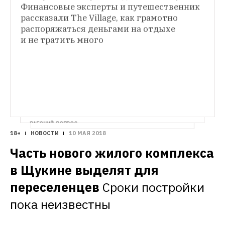
Финансовые эксперты и путешественник 
рассказали The Village, как грамотно 
ФИНАНСЫ
распоряжаться деньгами на отдыхе 
Телеграм-каналы для тех, кто хочет 
и не тратить много
путешествовать недорого
Скидки на 
билеты, акции отелей и другие способы 
сэкономить на отдыхе с помощью 
мессенджера
РАБОЧИЙ ВОПРОС
18+
НОВОСТИ
10 МАЯ 2018
Какой отпуск лучше, длинный или 
короткий?
Эксперты рассказывают, как 
Часть нового жилого комплекса 
лучше отдыхать — устраивать себе долгие 
каникулы или разбивать их на части
в Щукине выделят для 
переселенцев
Сроки постройки 
пока неизвестны