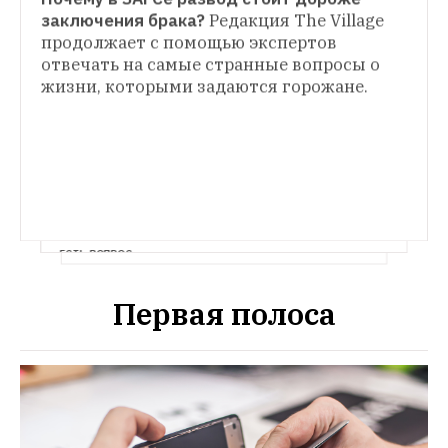
заключения брака?
Редакция The Village 
продолжает с помощью экспертов 
отвечать на самые странные вопросы о 
ЕСТЬ ВОПРОС
Почему на свадьбах кричат «Горько!»?
Редакция The Village продолжает 
Первая полоса
с помощью экспертов отвечать на самые 
странные и неожиданные вопросы 
современности