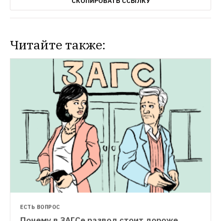
СКОПИРОВАТЬ ССЫЛКУ
Читайте также:
ГОРОД
Где чаще всего заключали браки 
москвичи в 2015 году
ЕСТЬ ВОПРОС
Почему в ЗАГСе развод стоит дороже 