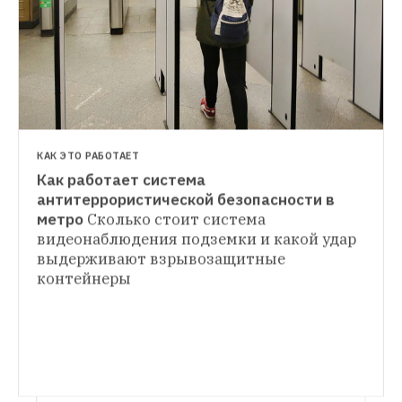
КАК ЭТО РАБОТАЕТ
Как работает система 
СИТУАЦИЯ
антитеррористической безопасности в 
Крупная утечка: Оператор Wi-Fi в метро 
метро
Сколько стоит система 
ЛЮДИ В ГОРОДЕ
Москвы выкладывает данные 
видеонаблюдения подземки и какой удар 
Киберспортсмены — о деньгах 
о пользователях в общий доступ
выдерживают взрывозащитные 
Миллионы телефонных номеров не были 
контейнеры
зашифрованы