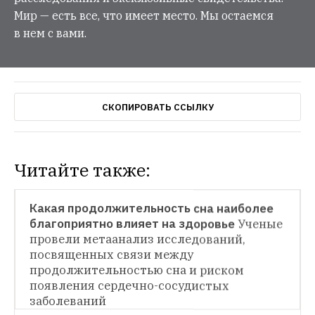
Мир — есть все, что имеет место. Мы остаемся
в нем с вами.
СКОПИРОВАТЬ ССЫЛКУ
Читайте также:
НОВОСТИ
Какая продолжительность сна наиболее 
благоприятно влияет на здоровье
Ученые 
НОВОСТИ
провели метаанализ исследований, 
посвященных связи между 
Какие болезни россияне стесняются 
обсуждать с врачом
Данные предоставил 
продолжительностью сна и риском 
ВЦИОМ
появления сердечно-сосудистых 
НОВОСТИ
заболеваний
Уход за пожилыми и маломобильными 
людьми на дому «Близкие»
Проект 