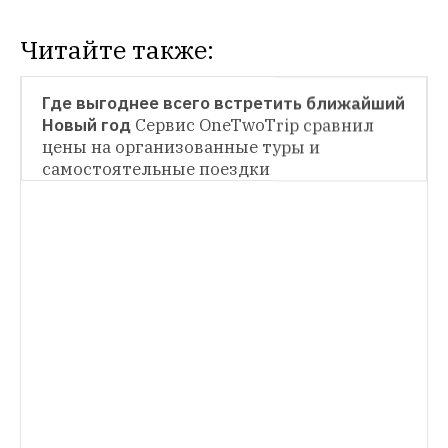
Читайте также:
НОВОСТИ
Где выгоднее всего встретить ближайший 
Новый год
Сервис OneTwoTrip сравнил 
НОВОСТИ
цены на организованные туры и 
самостоятельные поездки
Где мечтают побывать россияне
И куда 
отправляются на деле
НОВОСТИ
Телеграм-каналы эмигрантов по всему 
миру
Список большинства каналов о 
жизни за рубежом