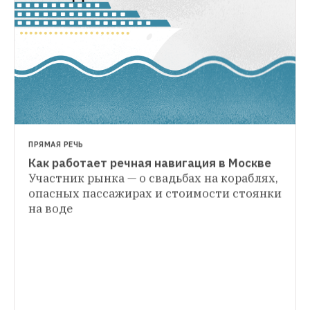
ПРЯМАЯ РЕЧЬ
Как работает речная навигация в Москве
КАК ВСЁ УСТРОЕНО
Участник рынка — о свадьбах на кораблях, 
Водная полиция
В разгар навигации 
опасных пассажирах и стоимости стоянки 
ЕСТЬ ВОПРОС
сотрудник водной полиции рассказал 
на воде
Куда исчезают утки с городских прудов 
The Village о подмене бензина, пьяных 
зимой
И почему их опасно кормить 
школьниках и трупах в реке 
черным хлебом