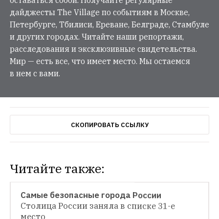
оставаться собой. Получайте регулярные
дайджесты The Village по событиям в Москве,
Петербурге, Тбилиси, Ереване, Белграде, Стамбуле
и других городах. Читайте наши репортажи,
расследования и эксклюзивные свидетельства.
Мир — есть все, что имеет место. Мы остаемся
в нем с вами.
СКОПИРОВАТЬ ССЫЛКУ
Читайте также:
НОВОСТИ
Самые безопасные города России
Столица России заняла в списке 31-е 
НОВОСТИ
место