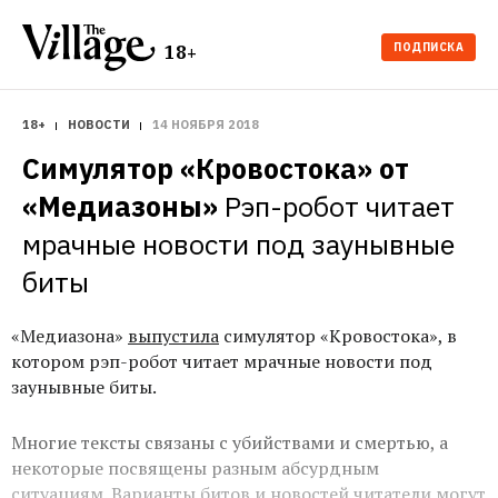
ПОДПИСКА
18+
18+
НОВОСТИ
14 НОЯБРЯ 2018
Симулятор «Кровостока» от 
«Медиазоны»
Рэп-робот читает 
мрачные новости под заунывные 
биты
«Медиазона»
выпустила
симулятор «Кровостока», в
котором рэп-робот читает мрачные новости под
заунывные биты.
Многие тексты связаны с убийствами и смертью, а
некоторые посвящены разным абсурдным
ситуациям. Варианты битов и новостей читатели могут