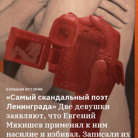
БОЛЬШАЯ ИСТОРИЯ
«Самый скандальный поэт 
Ленинграда»
Две девушки 
заявляют, что Евгений 
Мякишев применял к ним 
насилие и избивал. Записали их 