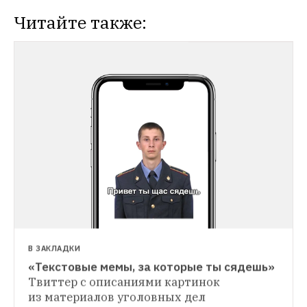
Читайте также:
НОВОСТИ
Сократить максимальный срок 
содержания под стражей во время 
следствия
Также Совет Федерации 
намерен добиться принятия закона об 
отмене клеток в залах суда
В ЗАКЛАДКИ
«Текстовые мемы, за которые ты сядешь»
ИСТОРИИ
Твиттер с описаниями картинок 
Как петербуржец 25 дней был секретарем 
из материалов уголовных дел
суда, а потом год сидел в «Крестах»