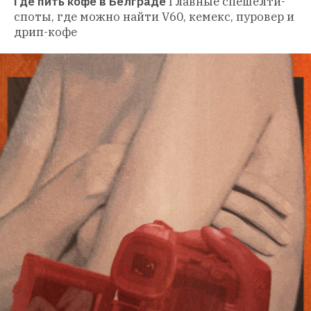
Где пить кофе в Белграде
Главные спешелти-
споты, где можно найти V60, кемекс, пуровер и 
дрип-кофе 