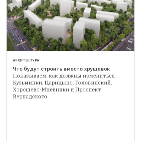
АРХИТЕКТУРА
Что будут строить вместо хрущевок
АРХИТЕКТУРА
Показываем, как должны измениться 
«Набито панельное брюхо»: Как спасти 
Кузьминки, Царицыно, Головинский, 
ГДЕ ТЫ ЖИВЁШЬ
хрущевки
Петербургские архитекторы 
Хорошево-Мневники и Проспект 
«Я живу в надстроенной хрущевке»
разработали проект развития 
Архитектор перестроенной пятиэтажки 
«панельного пояса» — без расселения 
на Химкинском бульваре — о том, почему 
и сносов