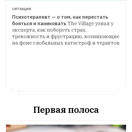
СИТУАЦИЯ
Психотерапевт — о том, как перестать 
КАК ЭТО РАБОТАЕТ
бояться и паниковать
The Village узнал у 
Как работает система 
эксперта, как побороть страх, 
ИНОСТРАННЫЙ ОПЫТ
антитеррористической безопасности в 
тревожность и фрустрацию, возникающие 
Как защитить толпу от террориста на 
метро
Сколько стоит система 
на фоне глобальных катастроф и терактов
грузовике
Что делают в Испании, 
видеонаблюдения подземки и какой удар 
Германии и России, чтобы предотвратить 
выдерживают взрывозащитные 
контейнеры
Первая полоса