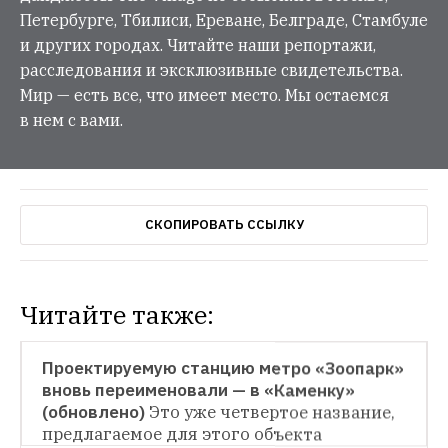
Петербурге, Тбилиси, Ереване, Белграде, Стамбуле
и других городах. Читайте наши репортажи,
расследования и эксклюзивные свидетельства.
Мир — есть все, что имеет место. Мы остаемся
в нем с вами.
СКОПИРОВАТЬ ССЫЛКУ
Читайте также:
НОВОСТИ
Проектируемую станцию метро «Зоопарк» 
вновь переименовали — в «Каменку» 
НОВОСТИ
(обновлено)
Это уже четвертое название, 
предлагаемое для этого объекта
На станции метро «Беговая» вновь 