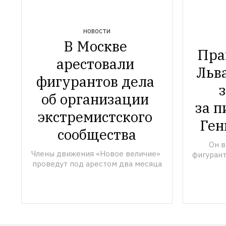
НОВОСТИ
В Москве 
Пра
арестовали 
Льв
фигурантов дела 
об организации 
за п
экстремистского 
Ген
сообщества
Он в
Члены движения «Новое величие» 
фигурант
проведут под арестом два месяца