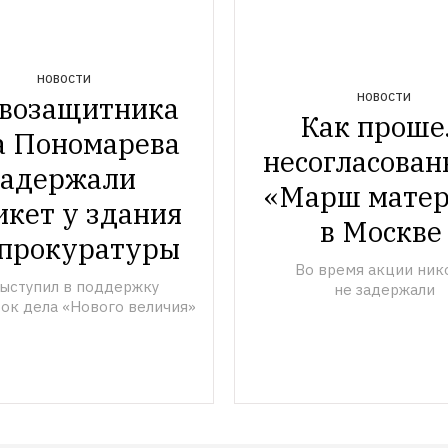
НОВОСТИ
НОВОСТИ
возащитника 
Как прошел
а Пономарева 
несогласован
задержали 
«Марш матер
икет у здания 
в Москве
прокуратуры
Во время акции нико
ыступил в поддержку 
не задержали
ок дела «Нового величия»