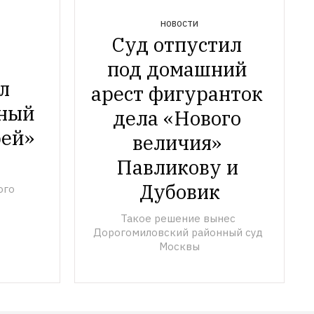
НОВОСТИ
Суд отпустил 
под домашний 
 
арест фигуранток 
ный 
дела «Нового 
ей» 
величия» 
 
Павликову и 
Дубовик
го 
Такое решение вынес 
Дорогомиловский районный суд 
Москвы