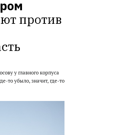
дром
ют против 
асть
сову у главного корпуса
е-то убыло, значит, где-то