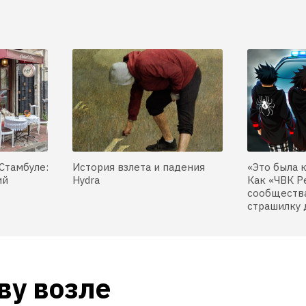
Стамбуле:
История взлета и падения
«Это была 
ий
Hydra
Как «ЧВК Р
сообщества
страшилку 
у возле 