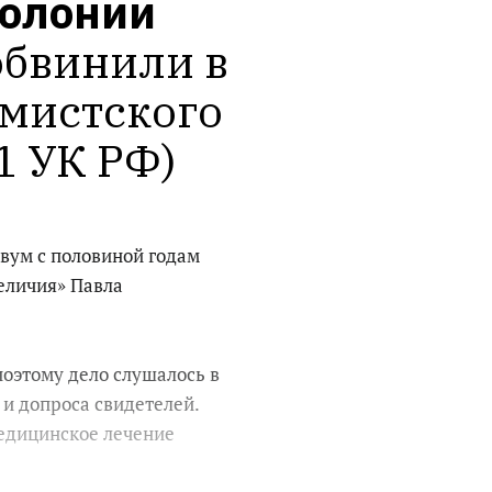
колонии
бвинили в 
мистского 
1 УК РФ) 
вум с половиной годам
еличия» Павла
поэтому дело слушалось в
 и допроса свидетелей.
едицинское лечение