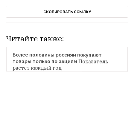
СКОПИРОВАТЬ ССЫЛКУ
Читайте также:
НОВОСТИ
Более половины россиян покупают 
товары только по акциям
Показатель 
НОВОСТИ
растет каждый год
Что россияне покупают в дьюти-фри
Только 2 % туристов не посещают 
магазины беспошлинной торговли
НОВОСТИ
Любимые сладости россиян
За год цены 
на кондитерские изделия выросли на 5 %