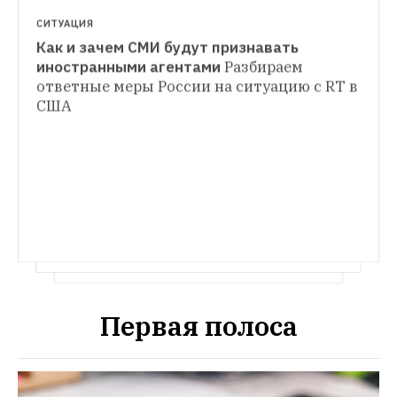
СИТУАЦИЯ
Как и зачем СМИ будут признавать 
КОММЕНТАРИИ
иностранными агентами
Разбираем 
С чего начались протесты в Москве, зачем 
ответные меры России на ситуацию с RT в 
они нужны и опасно ли ходить на митинги
США
Политологи Владимир Гельман и 
Екатерина Шульман отвечают на главные 
вопросы об акциях оппозиции
Первая полоса