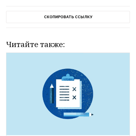
СКОПИРОВАТЬ ССЫЛКУ
Читайте также:
НОВОСТИ
Отменить «псевдовыборы» в Мосгордуму 
и провести новое голосование
Илья Яшин 
попросил главу ЦИК сложить 
полномочия