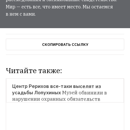
Мир — есть все, что имеет место. Мы остаемся
в нем с вами.
СКОПИРОВАТЬ ССЫЛКУ
Читайте также:
НОВОСТИ
Центр Рерихов все-таки выселят из 
усадьбы Лопухиных
Музей обвинили в 
НОВОСТИ
нарушении охранных обязательств 
Дому Черникова отказали в статусе 
памятника (обновлено)
Власти 
договорились с застройщиком о 
НОВОСТИ
сохранении фасада здания, но его судьба 
Воспитательный дом рядом с Кремлем 
до сих пор не определена
начали реставрировать. Больше похоже 