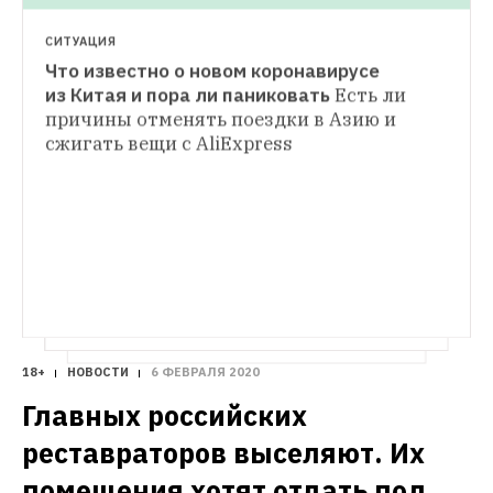
СИТУАЦИЯ
Что известно о новом коронавирусе 
РЕАКЦИЯ
из Китая и пора ли паниковать
Есть ли 
Истерия соцсетей и попытки заработать: 
причины отменять поездки в Азию и 
ВЕЛНЕС
Что не так с реакцией на китайскую 
сжигать вещи с AliExpress
Коронавирус вряд ли уничтожит 
человечество. А вот бактериальная 
Опасные бананы, молебны и реклама 
инфекция — вполне может
Как ученые 
«эффективных» противовирусных
создают новые лекарства? Рассказывает 
молекулярный биолог Константин 
Северинов
18+
НОВОСТИ
6 ФЕВРАЛЯ 2020
Главных российских 
реставраторов выселяют. Их 
помещения хотят отдать под 