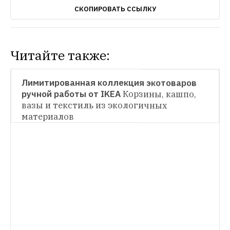
СКОПИРОВАТЬ ССЫЛКУ
Читайте также:
НОВОСТИ
Лимитированная коллекция экотоваров 
ручной работы от IKEA
Корзины, кашпо, 
НОВОСТИ
вазы и текстиль из экологичных 
материалов
Очищающие воздух шторы из IKEA
Фотосинтез по-шведски
НОВОСТИ
Поиск кошек и собак из приютов на сайте 
IKEA
Простой способ найти себе новых 
друзей