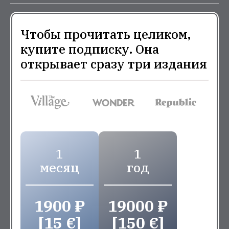
Чтобы прочитать целиком,
купите подписку. Она
открывает сразу три издания
1
1
месяц
год
1900 ₽
19000 ₽
[15 €]
[150 €]