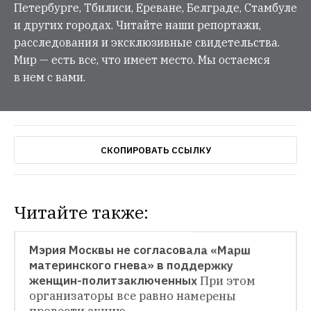
Петербурге, Тбилиси, Ереване, Белграде, Стамбуле
и других городах. Читайте наши репортажи,
расследования и эксклюзивные свидетельства.
Мир — есть все, что имеет место. Мы остаемся
в нем с вами.
СКОПИРОВАТЬ ССЫЛКУ
Читайте также:
НОВОСТИ
Мэрия Москвы не согласовала «Марш 
материнского гнева» в поддержку 
НОВОСТИ
женщин-политзаключенных
При этом 
организаторы все равно намерены 
Движение «Открытая Россия» закроется
Создатели объяснили такое решение 