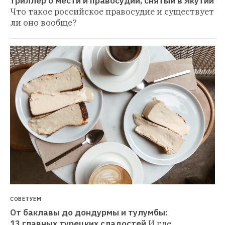
триллер о мести и правосудии, снятый в Якутии
Что такое российское правосудие и существует 
ли оно вообще?
СОВЕТУЕМ
От баклавы до дондурмы и тулумбы: 
13 главных турецких сладостей
И где 