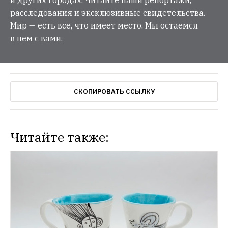
расследования и эксклюзивные свидетельства.
Мир — есть все, что имеет место. Мы остаемся
в нем с вами.
СКОПИРОВАТЬ ССЫЛКУ
Читайте также:
НОВОСТИ
В магазинах Prisma начали продавать 
товары от центра «Антон тут рядом»
Аксессуары и сувениры делают люди с 
НОВОСТИ