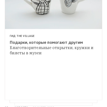
расстройствами аутического спектра
Как живут люди в российских 
психоневрологических интернатах?
Материал опубликовал центр «Антон тут 
рядом»
ГИД THE VILLAGE
Подарки, которые помогают другим
Благотворительные открытки, кружки и 
билеты в музеи