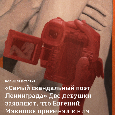
БОЛЬШАЯ ИСТОРИЯ
«Самый скандальный поэт 
Ленинграда»
Две девушки 
заявляют, что Евгений 
Мякишев применял к ним 