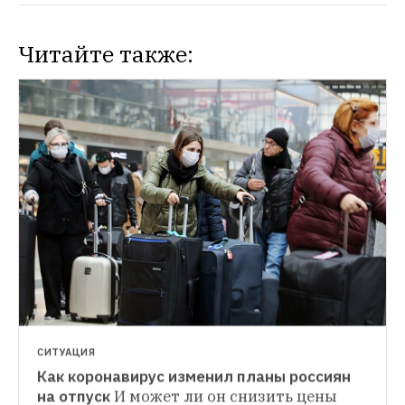
Читайте также:
НОВОСТИ
Страны, после посещения которых 
необходим двухнедельный карантин
Посещение более 40 государств грозит 
последующей изоляцией
СИТУАЦИЯ
Как коронавирус изменил планы россиян 
на отпуск
И может ли он снизить цены 