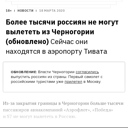
18+
НОВОСТИ
18 МАРТА 2020
Более тысячи россиян не могут 
вылететь из Черногории 
(обновлено)
Сейчас они 
находятся в аэропорту Тивата
Власти Черногории
согласились
ОБНОВЛЕНИЕ:
выпустить россиян из страны. Первый самолет с
российскими туристами уже
прилетел
в Москву.
Из-за закрытия границы в Черногории больше тысячи
пассажиров
авиакомпаний «
Аэрофлот
», «Победа»
и S7 не могут вылететь в Россию.