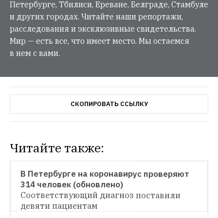
Петербурге, Тбилиси, Ереване, Белграде, Стамбуле
и других городах. Читайте наши репортажи,
расследования и эксклюзивные свидетельства.
Мир — есть все, что имеет место. Мы остаемся
в нем с вами.
СКОПИРОВАТЬ ССЫЛКУ
Читайте также:
НОВОСТИ
В Петербурге на коронавирус проверяют 
314 человек (обновлено)
НОВОСТИ
Соответствующий диагноз поставили 
девяти пациентам
Из Боткинской больницы выписали 
первого в Петербурге пациента с 