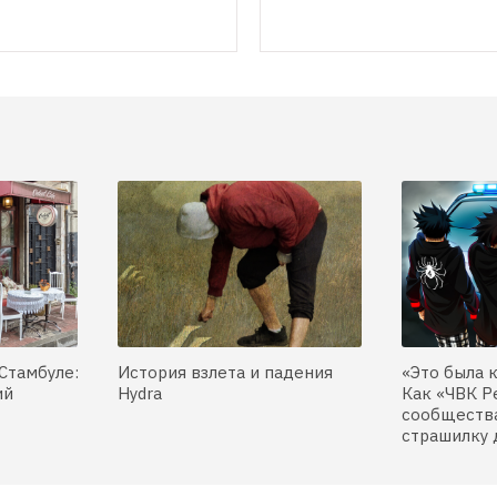
Стамбуле:
История взлета и падения
«Это была 
ий
Hydra
Как «ЧВК Р
сообщества
страшилку 