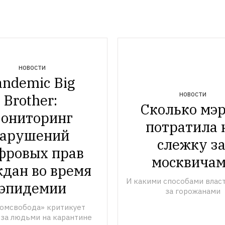
НОВОСТИ
ndemic Big 
НОВОСТИ
Brother: 
Сколько мэр
ониторинг 
потратила н
арушений 
слежку за
ровых прав 
москвича
дан во время 
И какими способами власт
эпидемии
за горожанами
омсвобода» критикует 
 за людьми на карантине