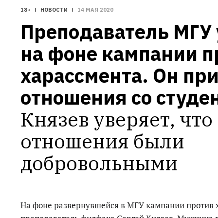
18+
НОВОСТИ
14 МАЯ 2020
Преподаватель МГУ 
на фоне кампании п
харассмента. Он при
отношения со студе
Князев уверяет, что 
отношения были 
добровольными
На фоне развернувшейся в МГУ
кампании
против 