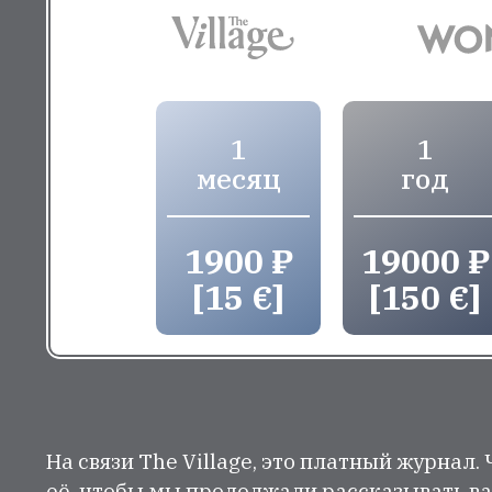
1
1
месяц
год
1900 ₽
19000 ₽
[15 €]
[150 €]
На связи The Village, это платный журнал.
её, чтобы мы продолжали рассказывать ва