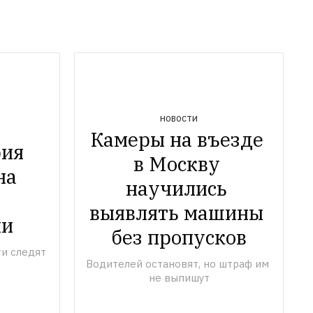
НОВОСТИ
Камеры на въезде 
ия 
в Москву 
а 
научились 
 
выявлять машины 
ми
без пропусков
и следят 
Водителей остановят, но штраф им 
не выпишут