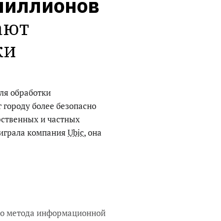
 миллионов
ют 
ки
ля обработки
 городу более безопасно
рственных и частных
ыиграла компания
Ubic
, она
го метода информационной