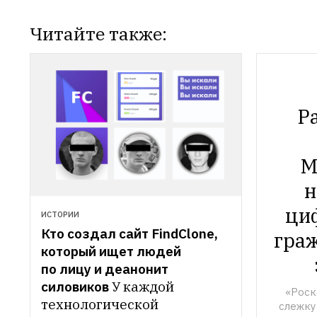
Читайте также:
Pa
М
н
циф
ИСТОРИИ
Кто создал сайт FindClone, 
граж
который ищет людей 
по лицу и деанонит 
силовиков
У каждой 
«Роск
технологической 
слежку