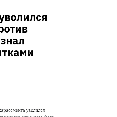
уволился 
ротив 
знал 
нтками
харассмента уволился