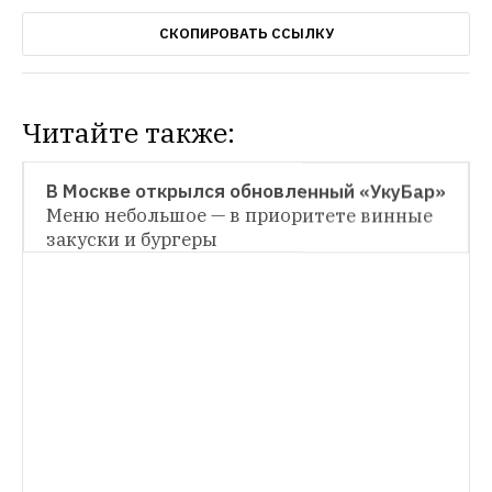
СКОПИРОВАТЬ ССЫЛКУ
Читайте также:
НОВОЕ МЕСТО
В Москве открылся обновленный «УкуБар»
Меню небольшое — в приоритете винные 
ГОРОД
закуски и бургеры
Противники сноса хрущевок 
запланировали митинг на 14 мая
Заявки 
на проведение акции подали сразу 
СИТУАЦИЯ
несколько протестных групп
Из программы реновации исключили три 
района в центре Москвы
В них не нашлось 
желающих переселяться