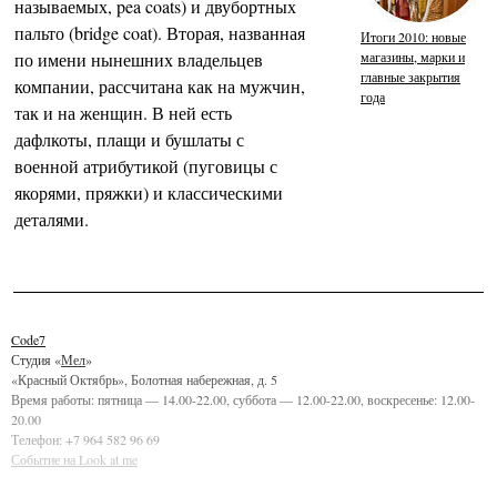
называемых, pea coats) и двубортных
пальто (bridge coat). Вторая, названная
Итоги 2010: новые
магазины, марки и
по имени нынешних владельцев
главные закрытия
компании, рассчитана как на мужчин,
года
так и на женщин. В ней есть
дафлкоты, плащи и бушлаты с
военной атрибутикой (пуговицы с
якорями, пряжки) и классическими
деталями.
Code7
Студия «
Мел
»
«Красный Октябрь», Болотная набережная, д. 5
Время работы: пятница — 14.00-22.00, суббота — 12.00-22.00, воскресенье: 12.00-
20.00
Телефон: +7 964 582 96 69
Событие на Look at me