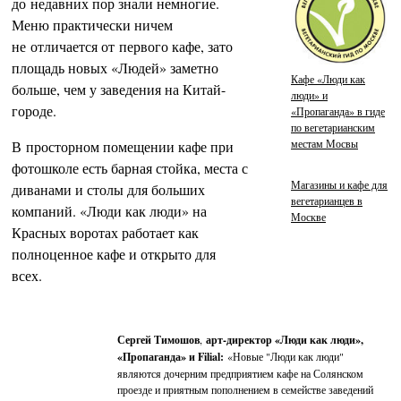
до недавних пор знали немногие.
Меню практически ничем
не отличается от первого кафе, зато
площадь новых «Людей» заметно
Кафе «Люди как
больше, чем у заведения на Китай-
люди» и
городе.
«Пропаганда» в гиде
по вегетарианским
местам Мосвы
В просторном помещении кафе при
фотошколе есть барная стойка, места с
Магазины и кафе для
диванами и столы для больших
вегетарианцев в
компаний. «Люди как люди» на
Москве
Красных воротах работает как
полноценное кафе и открыто для
всех.
Сергей Тимошов
,
арт-директор «Люди как люди»,
«Пропаганда» и Filial:
«Новые "Люди как люди"
являются дочерним предприятием кафе на Солянском
проезде и приятным пополнением в семействе заведений