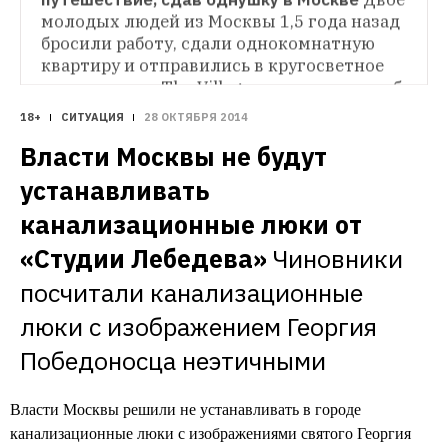
молодых людей из Москвы 1,5 года назад 
бросили работу, сдали однокомнатную 
квартиру и отправились в кругосветное 
путешествие. The Village расспросил их об 
исполнении мечты, страхах и реальности
18+
СИТУАЦИЯ
28 ОКТЯБРЯ 2014
Власти Москвы не будут 
устанавливать 
канализационные люки от 
«Студии Лебедева»
Чиновники 
посчитали канализационные 
люки с изображением Георгия 
Победоносца неэтичными
Власти Москвы решили не устанавливать в городе
канализационные люки с изображениями святого Георгия