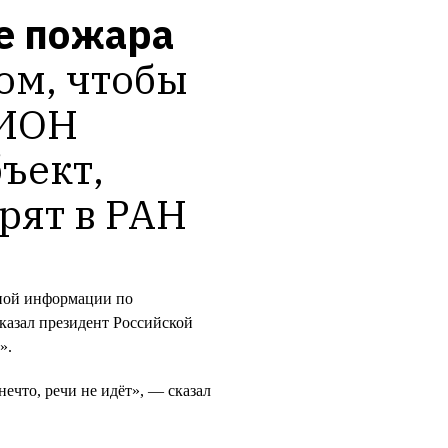
 пожара 
ом, чтобы 
ИОН 
ъект, 
орят в РАН
чной информации по
казал президент Российской
».
нечто, речи не идёт», — сказал