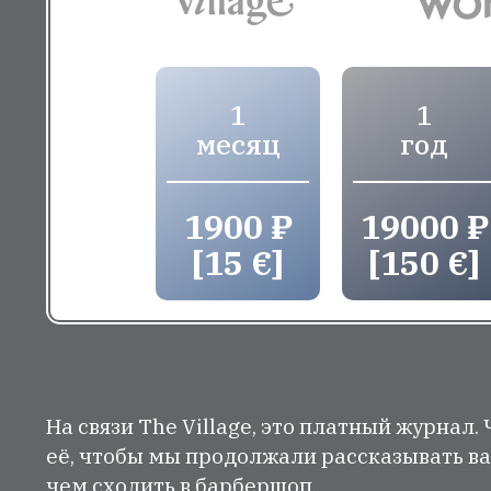
1
1
месяц
год
1900 ₽
19000 ₽
[15 €]
[150 €]
На связи The Village, это платный журнал.
её, чтобы мы продолжали рассказывать ва
чем сходить в барбершоп.