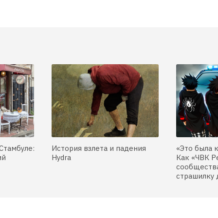
Стамбуле:
История взлета и падения
«Это была 
ий
Hydra
Как «ЧВК Р
сообщества
страшилку 