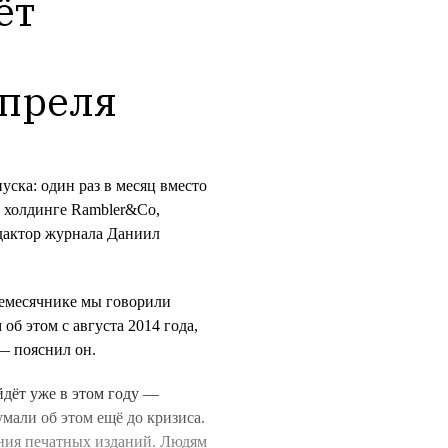
т 
апреля
ска: один раз в месяц вместо
в холдинге Rambler&Co,
дактор журнала Даниил
жемесячнике мы говорили
об этом с августа 2014 года,
 — пояснил он.
йдёт уже в этом году —
умали об этом ещё до кризиса.
ения печатных изданий. Людям