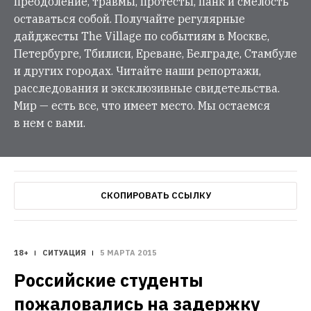
преодоление, травмы, протесты, панк и смелость
оставаться собой. Получайте регулярные
дайджесты The Village по событиям в Москве,
Петербурге, Тбилиси, Ереване, Белграде, Стамбуле
и других городах. Читайте наши репортажи,
расследования и эксклюзивные свидетельства.
Мир — есть все, что имеет место. Мы остаемся
в нем с вами.
СКОПИРОВАТЬ ССЫЛКУ
18+
СИТУАЦИЯ
5 МАРТА 2015
Российские студенты 
пожаловались на задержку 