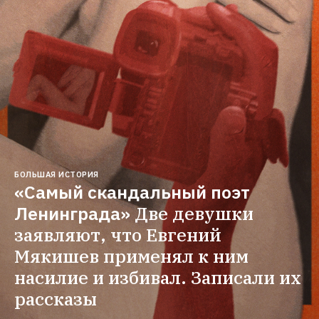
БОЛЬШАЯ ИСТОРИЯ
«Самый скандальный поэт 
Ленинграда»
Две девушки 
заявляют, что Евгений 
Мякишев применял к ним 
насилие и избивал. Записали их 
рассказы