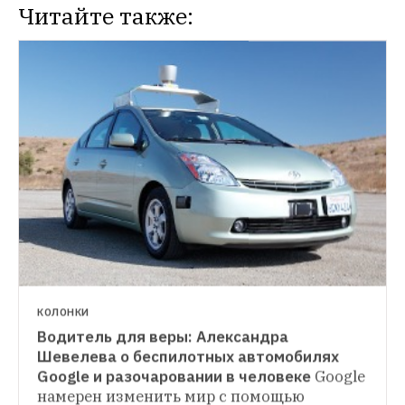
Читайте также:
КОЛОНКИ
Водитель для веры: Александра 
КАК НА ЛАДОНИ
Шевелева о беспилотных автомобилях 
18 приложений для тех, кто устал 
Google и разочаровании в человеке
Google 
от людей
The Village составил рецепт 
намерен изменить мир с помощью 
выживания из 18 приложений, которые 