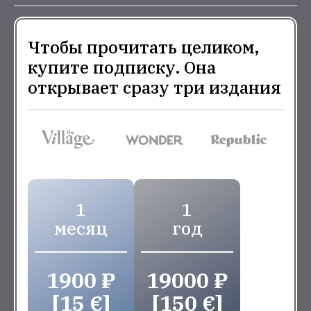
Чтобы прочитать целиком,
купите подписку. Она
открывает сразу три издания
1
1
месяц
год
1900 ₽
19000 ₽
[15 €]
[150 €]