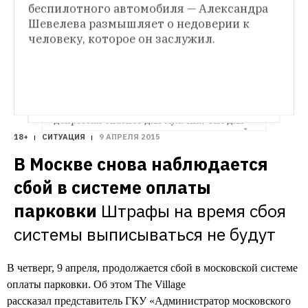
беспилотного автомобиля — Александра 
помогут социопатам, мизантропам 
Шевелева размышляет о недоверии к 
и прочим социальным аутсайдерам 
человеку, которое он заслужил.
узнать о себе правду и облегчить 
коммуникационные страдания 
ЧТО НОВОГО
Психотерапевт Сергей Бабин об эпидемии 
депрессии, панических атаках и страхе 
близких отношений
The Village узнал 
у психотерапевта и психиатра, почему 
депрессия опаснее для мужчин, чем для 
женщин, что делать в случае панической 
18+
СИТУАЦИЯ
9 АПРЕЛЯ 2015
атаки и в чём причина нашей 
национальной агрессии 
В Москве снова наблюдается 
сбой в системе оплаты 
парковки
Штрафы на время сбоя 
системы выписываться не будут
В четверг, 9 апреля, продолжается сбой в московской системе
оплаты парковки. Об этом The Village
рассказал представитель ГКУ «Администратор московского