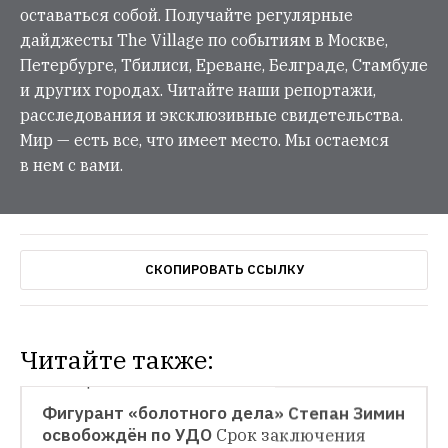
оставаться собой. Получайте регулярные
дайджесты The Village по событиям в Москве,
Петербурге, Тбилиси, Ереване, Белграде, Стамбуле
и других городах. Читайте наши репортажи,
расследования и эксклюзивные свидетельства.
Мир — есть все, что имеет место. Мы остаемся
в нем с вами.
СКОПИРОВАТЬ ССЫЛКУ
Читайте также:
СИТУАЦИЯ
Фигурант «болотного дела» Степан Зимин 
освобождён по УДО
Срок заключения 