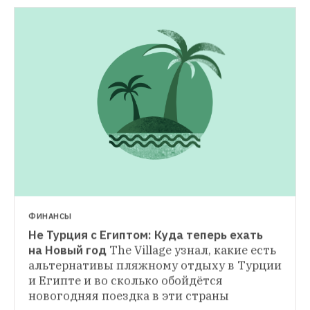
СИТУАЦИЯ
У граждан Турции возникли проблемы при 
въезде в Россию
Около 30 граждан этой 
страны не прошли паспортный контроль 
РЕАКЦИЯ
и были отправлены обратно
Медведев анонсировал санкции против 
Турции (обновлено)
По словам премьера, 
будут подписаны соответствующий указ 
президента и постановление 
правительства
ФИНАНСЫ
Не Турция с Египтом: Куда теперь ехать 
на Новый год
The Village узнал, какие есть 
альтернативы пляжному отдыху в Турции 
и Египте и во сколько обойдётся 
новогодняя поездка в эти страны