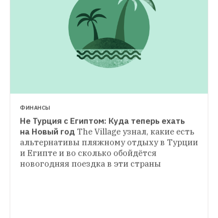
СИТУАЦИЯ
Посольство Турции в Москве забросали 
камнями (обновлено)
По словам 
очевидцев, активисты сжигают турецкие 
флаги, кидают камни и картошку
ФИНАНСЫ
Не Турция с Египтом: Куда теперь ехать 
КОММЕНТАРИЙ
на Новый год
The Village узнал, какие есть 
Эксперт — о том, чем грозит разрыв 
альтернативы пляжному отдыху в Турции 
отношений между Россией и Турцией
и Египте и во сколько обойдётся 
Тюрколог Виктор Надеин-Раевский 
новогодняя поездка в эти страны
рассказал The Village об угрозе разрыва 
российско-турецких экономических 
связей