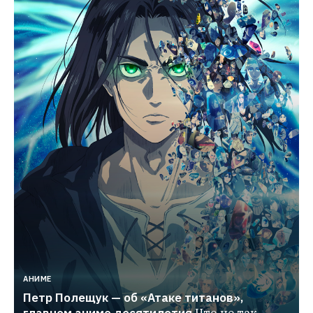
АНИМЕ
Петр Полещук — об «Атаке титанов», 