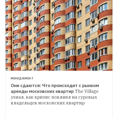
МЕНЕДЖМЕНТ
Они сдаются: Что происходит с рынком 
БЕРИ И ДЕЛАЙ
аренды московских квартир
The Village 
Как согласовать перепланировку 
узнал, как кризис повлиял на суровых 
КВАРТИРА НЕДЕЛИ
квартиры
The Village с помощью 
владельцев московских квартир
Просторная квартира для любительницы 
экспертов составил пошаговую 
путешествий и фильмов Стэнли Кубрика
инструкцию, которая поможет москвичам 
Трёхкомнатная квартира на западе 
сделать законный ремонт