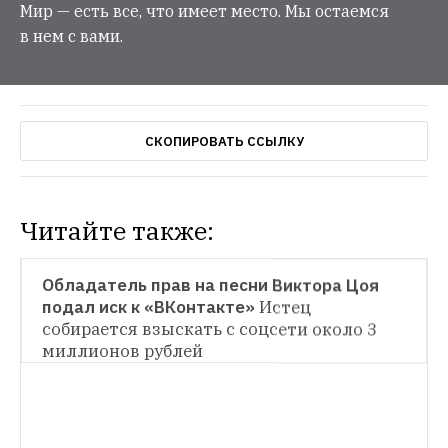
Мир — есть все, что имеет место. Мы остаемся
в нем с вами.
СКОПИРОВАТЬ ССЫЛКУ
Читайте также:
НОВОСТИ
Обладатель прав на песни Виктора Цоя 
подал иск к «ВКонтакте»
Истец 
НОВОСТИ
собирается взыскать с соцсети около 3 
Электронное правительство переведут на 
отечественное ПО
Лицензионный софт от 
Oracle планируется заменить на аналоги 
ОБРАЗОВАНИЕ
от PostgreSQL
«Лаборатория Касперского» запустила 
конкурс для технических и креативных 