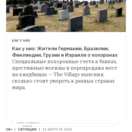
КАК У НИХ
Как у них: Жители Германии, Бразилии, 
Финляндии, Грузии и Израиля о похоронах
Специальные похоронные счета в банках, 
престижные могилы и перепродажа мест 
на кладбищах — The Village выяснил, 
сколько стоит умереть в разных странах 
мира. 
ЕСТЬ ВОПРОС
ГОРОД
18+
СИТУАЦИЯ
11 АВГУСТА 2016
Что будет, если умереть в Москве 