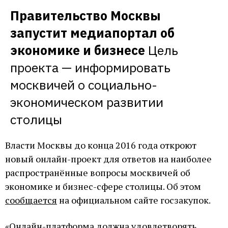
Танатотерапевт 

без регистрации?
Редакция The Village 
и психолог объясняют, как научиться 
Правительство Москвы 
продолжает с помощью экспертов 
не бояться смерти
The Village узнал, что 
отвечать на самые странные вопросы 
запустит медиапортал об 
такое теория управления ужасом, почему 
о жизни, которыми задаются горожане
нужно учиться умирать и как 
экономике и бизнесе
Цель 
сформировать позитивное отношение к 
смерти 
проекта — информировать 
москвичей о социально-
экономическом развитии 
столицы
Власти Москвы до конца 2016 года откроют
новый онлайн-проект для ответов на наиболее
распространённые вопросы москвичей об
экономике и бизнес-сфере столицы. Об этом
сообщается
на официальном сайте госзакупок.
«Онлайн-платформа должна удовлетворять