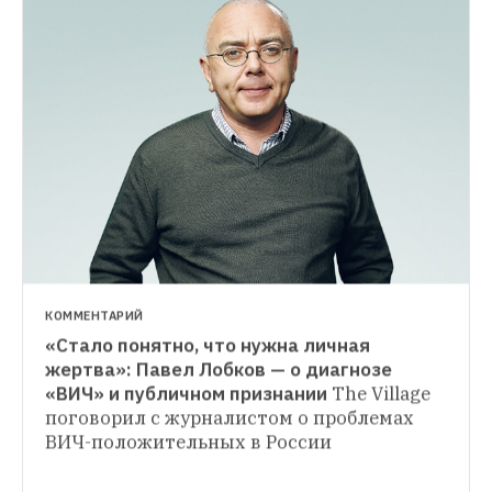
ГОРОД
Сколько и куда ходят пешком в Москве 
и Петербурге
Исследование основано на 
данных сервиса «Яндекс.Карты»
НОВОСТИ
Совладельца сети «Центробувь» 
объявили в федеральный розыск
Он 
подозревается в краже денег у банка
КОММЕНТАРИЙ
«Стало понятно, что нужна личная 
жертва»: Павел Лобков — о диагнозе 
«ВИЧ» и публичном признании
The Village 
поговорил с журналистом о проблемах 
ВИЧ-положительных в России