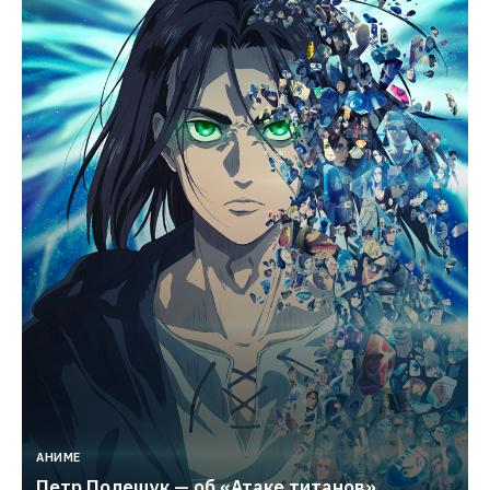
АНИМЕ
Петр Полещук — об «Атаке титанов», 