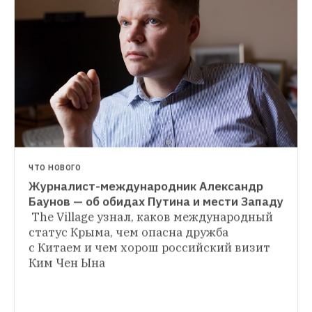
СИТУАЦИЯ
Владимир Путин — о своей мечте
Президент рассказал, чего ему хочется от 
будущего
ЧТО НОВОГО
Журналист-международник Александр 
ЧТО НОВОГО
Американист Иван Курилла — о том, как 
The Village узнал, каков международный 
россияне будут жить при Трампе
Кто 
статус Крыма, чем опасна дружба 
теперь будет главным внешним врагом 
с Китаем и чем хорош российский визит 
страны и к чему приведет тренд на 
Ким Чен Ына
антиглобализацию в Америке и Европе