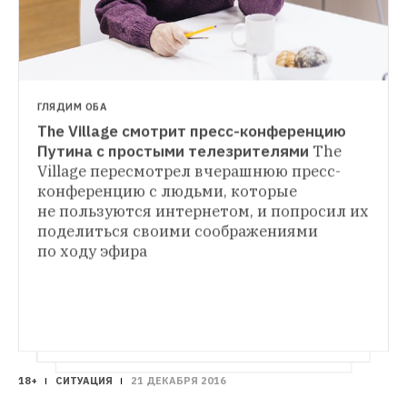
произошедшее провокацией, 
направленной на срыв мирного процесса 
в Сирии
ГЛЯДИМ ОБА
The Village смотрит пресс-конференцию 
ЧТО НОВОГО
Путина с простыми телезрителями
The 
Журналист-международник Александр 
Village пересмотрел вчерашнюю пресс-
конференцию с людьми, которые 
The Village узнал, каков международный 
не пользуются интернетом, и попросил их 
статус Крыма, чем опасна дружба 
поделиться своими соображениями 
с Китаем и чем хорош российский визит 
по ходу эфира
Ким Чен Ына
18+
СИТУАЦИЯ
21 ДЕКАБРЯ 2016