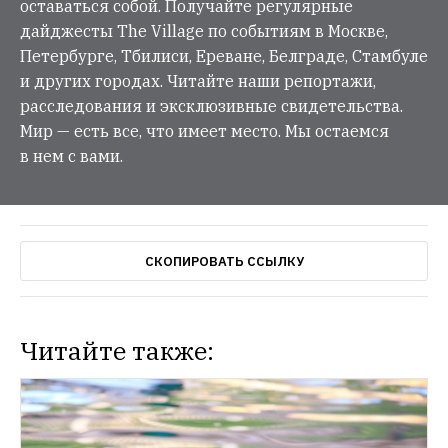
оставаться собой. Получайте регулярные
дайджесты The Village по событиям в Москве,
Петербурге, Тбилиси, Ереване, Белграде, Стамбуле
и других городах. Читайте наши репортажи,
расследования и эксклюзивные свидетельства.
Мир — есть все, что имеет место. Мы остаемся
в нем с вами.
СКОПИРОВАТЬ ССЫЛКУ
Читайте также: