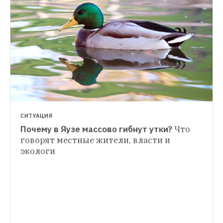
СИТУАЦИЯ
Почему в Яузе массово гибнут утки?
Что 
КАК ВСЁ УСТРОЕНО
говорят местные жители, власти и 
экологи
ЛЮДИ В ГОРОДЕ
Сергей Кривохарченко — об Уткине, 
Москвичи с татуировками любимых 
районов города