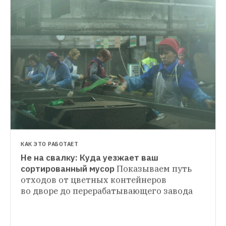
КАК ЭТО РАБОТАЕТ
Не на свалку: Куда уезжает ваш 
ГИД THE VILLAGE
сортированный мусор
Показываем путь 
Как перестать быть варваром и начать 
отходов от цветных контейнеров 
РЕАКЦИЯ
сортировать мусор
Пошаговая 
во дворе до перерабатывающего завода
Госдума приравняла сжигание мусора 
инструкция по раздельному сбору
к переработке. Как такое возможно?
Одна 
новая формулировка в законе — еще 
больше мусоросжигательных заводов