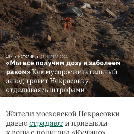
18+
ИСТОРИИ
23 НОЯБРЯ 2021
«Мы все получим дозу и заболеем 
раком»
Как мусоросжигательный 
завод травит Некрасовку, 
отделываясь штрафами
Жители московской Некрасовки
давно
страдают
и привыкли
к вони с полигона «Кучино».