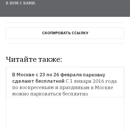
в нем с вами.
СКОПИРОВАТЬ ССЫЛКУ
Читайте также:
ТРАНСПОРТ
В Москве с 23 по 26 февраля парковку 
сделают бесплатной
С 1 января 2016 года 
ТРАНСПОРТ
по воскресеньям и праздникам в Москве 
можно парковаться бесплатно
Вестибюли трех станций метро закроют 
на ремонт в выходные
До 1 марта 2017 
года закрыты западные вестибюли 
ТРАНСПОРТ
станций «Фили» и «Пионерская»
В московском метро упразднят должность 
дежурного у эскалатора
Их заменят 
слесарями-электрикми