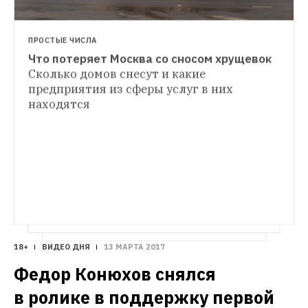
ПРОСТЫЕ ЧИСЛА
Что потеряет Москва со сносом хрущевок
ГОРОД
Сколько домов снесут и какие 
«Реновация — это апокалипсис»: 
предприятия из сферы услуг в них 
Кто и зачем проводит митинг против сноса 
находятся
хрущевок
Организаторы акции протеста 
рассказали, на что они рассчитывают
18+
ВИДЕО ДНЯ
13 МАРТА 2017
Федор Конюхов снялся 
в ролике в поддержку первой 