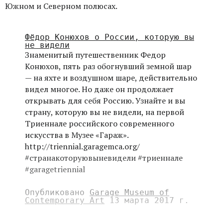
Южном и Северном полюсах.
Фёдор Конюхов о России, которую вы
не видели
Знаменитый путешественник Федор
Конюхов, пять раз обогнувший земной шар
— на яхте и воздушном шаре, действительно
видел многое. Но даже он продолжает
открывать для себя Россию. Узнайте и вы
страну, которую вы не видели, на первой
Триеннале российского современного
искусства в Музее «Гараж».
http://triennial.garagemca.org/
#странакоторуювыневидели #триеннале
#garagetriennial
Опубликовано
Garage Museum of
Contemporary Art
13 марта 2017 г.