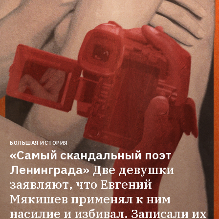
БОЛЬШАЯ ИСТОРИЯ
«Самый скандальный поэт 
Ленинграда»
Две девушки 
заявляют, что Евгений 
Мякишев применял к ним 
насилие и избивал. Записали их 