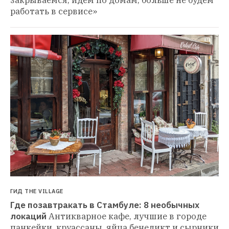
закрываемся, идем по домам, больше не будем 
работать в сервисе»
ГИД THE VILLAGE
Где позавтракать в Стамбуле: 8 необычных 
локаций
Антикварное кафе, лучшие в городе 
панкейки, круассаны, яйца бенедикт и сырники