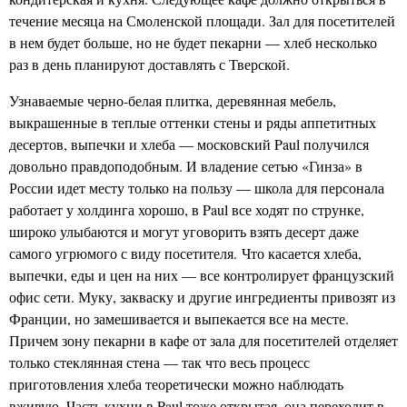
течение месяца на Смоленской площади. Зал для посетителей
в нем будет больше, но не будет пекарни — хлеб несколько
раз в день планируют доставлять с Тверской.
Узнаваемые черно-белая плитка, деревянная мебель,
выкрашенные в теплые оттенки стены и ряды аппетитных
десертов, выпечки и хлеба — московский Paul получился
довольно правдоподобным . И владение сетью «Гинза» в
России идет месту только на пользу — школа для персонала
работает у холдинга хорошо, в Paul все ходят по струнке,
широко улыбаются и могут уговорить взять десерт даже
самого угрюмого с виду посетителя. Что касается хлеба,
выпечки, еды и цен на них — все контролирует французский
офис сети. Муку, закваску и другие ингредиенты привозят из
Франции, но замешивается и выпекается все на месте.
Причем зону пекарни в кафе от зала для посетителей отделяет
только стеклянная стена — так что весь процесс
приготовления хлеба теоретически можно наблюдать
вживую. Часть кухни в Paul тоже открытая, она переходит в