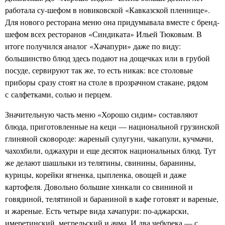
работала су-шефом в новиковской «Кавказской пленнице».
Для нового ресторана меню она придумывала вместе с бренд-
шефом всех ресторанов «Синдиката» Ильей Тюковым. В
итоге получился аналог «Хачапури» даже по виду:
большинство блюд здесь подают на дощечках или в грубой
посуде, сервируют так же, то есть никак: все столовые
приборы
сразу стоят на столе в прозрачном стакане, рядом
с
салфетками, солью и перцем.
Значительную часть меню «Хорошо сидим» составляют
блюда, приготовленные на кеци — национальной грузинской
глиняной сковороде: жареный сулугуни, чакапули, кучмачи,
чахохбили, оджахури и еще десяток национальных блюд. Тут
же делают шашлыки из телятины, свинины, баранины,
курицы, корейки ягненка, цыпленка, овощей и даже
картофеля. Довольно большие хинкали со свининой и
говядиной, телятиной и бараниной в кафе готовят и вареные,
и жареные. Есть четыре вида хачапури: по-аджарски,
имеретинский, мегрельский и ачма. И два чебурека — с