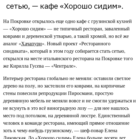
сетью, — кафе «Хорошо сидим».
На Покровке открылось еще одно кафе с грузинской кухней
— «Хорошо сидим» — не типичный ресторан, заваленный
коврами и деревенской утварью, а такой хромой, но всё же
аналог «
Хачапури
». Новый проект «Ресторанного
синдиката», который в этом году собирается стать сетью,
открылся на месте итальянского ресторана на Покровке того
же Кирилла Гусева — «Чентрале».
Интерьер ресторана глобально не меняли: оставили светлое
дерево на полу, но застелили его коврами, на кирпичные
стены повесили репродукции Пиросмани, простую
деревянную мебель не меняли вовсе и не смогли удержаться и
не всунуть в это всё виноградную лозу — для нее нашлось
место под потолком, на деревянной люстре. Единственный
человек в команде ресторана, имеющий прямое отношение
хоть к чему-нибудь грузинскому, — шеф-повар Елена
Диковская . До «Хорошо сидим» Елена больше десяти лет