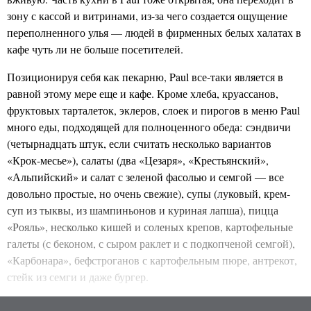
зону с кассой и витринами, из-за чего создается ощущение
переполненного улья — людей в фирменных белых халатах в
кафе чуть ли не больше посетителей.
Позиционируя себя как пекарню, Paul все-таки является в
равной этому мере еще и кафе. Кроме хлеба, круассанов,
фруктовых тарталеток, эклеров, слоек и пирогов в меню Paul
много еды, подходящей для полноценного обеда: сэндвичи
(четырнадцать штук, если считать несколько вариантов
«Крок-месье»), салаты (два «Цезаря», «Крестьянский»,
«Альпийский» и салат с зеленой фасолью и семгой — все
довольно простые, но очень свежие), супы (луковый, крем-
суп из тыквы, из шампиньонов и куриная лапша), пицца
«Рояль», несколько кишей и соленых крепов, картофельные
галеты (с беконом, с сыром раклет и с подкопченой семгой),
«Карбонара», бефстроганов с картофельным пюре, антрекот,
стейк из семги и даже бургер.