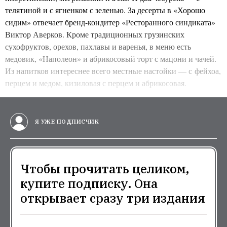
телятиной и с ягненком с зеленью. За десерты в «Хорошо
сидим» отвечает бренд-кондитер «Ресторанного синдиката»
Виктор Аверков . Кроме традиционных грузинских
сухофруктов, орехов, пахлавы и варенья, в меню есть
медовик, «Наполеон» и абрикосовый торт с мацони и чачей.
Из напитков интереснее всего местные настойки — с
фейхоа,
перцем и медом, кизиловая с перцем и абрикосовая.
Я УЖЕ ПОДПИСЧИК
Чтобы прочитать целиком,
купите подписку. Она
открывает сразу три издания