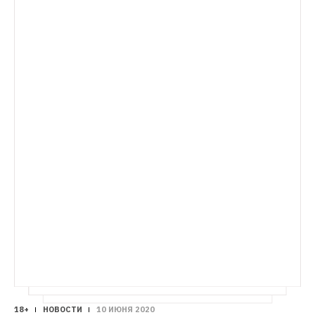
дней отменили это решение
открыли. Горожане едят и выпивают на 
улице
Люди рассаживаются рядом с 
заведениями, которые продают еду и 
напитки на вынос
18+
НОВОСТИ
10 ИЮНЯ 2020