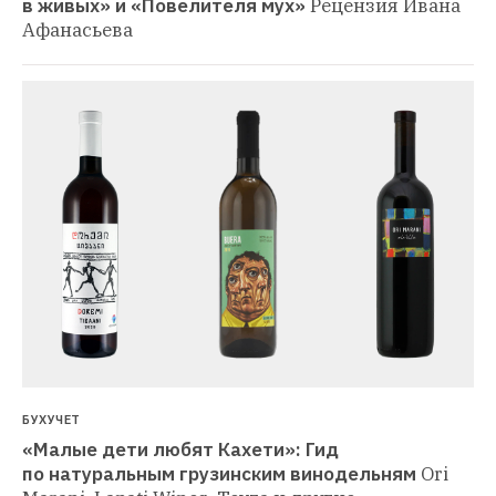
в живых» и «Повелителя мух»
Рецензия Ивана 
Афанасьева
БУХУЧЕТ
«Малые дети любят Кахети»: Гид 
по натуральным грузинским винодельням
Ori 