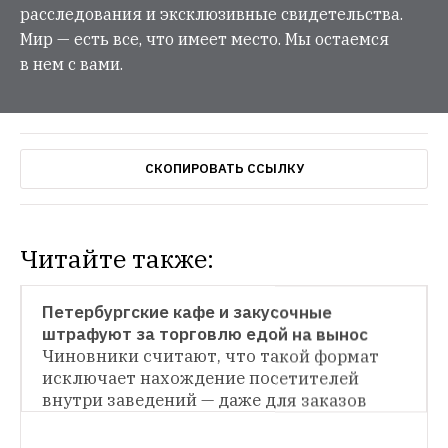
расследования и эксклюзивные свидетельства.
Мир — есть все, что имеет место. Мы остаемся
в нем с вами.
СКОПИРОВАТЬ ССЫЛКУ
Читайте также:
НОВОСТИ
Петербургские кафе и закусочные 
штрафуют за торговлю едой на вынос
НОВОСТИ
Чиновники считают, что такой формат 
исключает нахождение посетителей 
Петербургский бизнес — о перезапуске 
после смягчения ограничений
Ранее 
внутри заведений — даже для заказов
власти Ленобласти разрешили работу 
НОВОСТИ
торговых центров, но через несколько 
Летние террасы в Петербурге еще не 