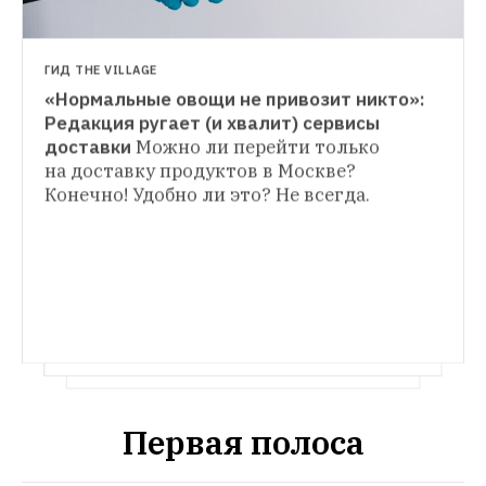
ГИД THE VILLAGE
«Нормальные овощи не привозит никто»: 
ГИД THE VILLAGE
Редакция ругает (и хвалит) сервисы 
Где заказывать свежие круассаны, багеты 
доставки
Можно ли перейти только 
ГИД THE VILLAGE
на доставку продуктов в Москве? 
Алыча, шелковица и абрикосы: 
Конечно! Удобно ли это? Не всегда.
Что покупать на рынке в июне
Сезон 
фруктов и ягод объявляем открытым
Первая полоса