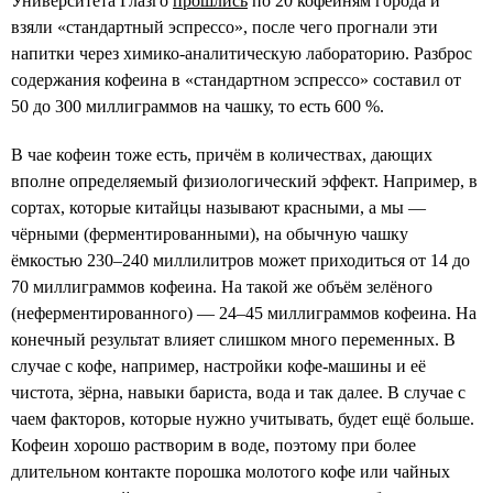
Университета Глазго
прошлись
по 20 кофейням города и
взяли «стандартный эспрессо», после чего прогнали эти
напитки через химико-аналитическую лабораторию. Разброс
содержания кофеина в «стандартном эспрессо» составил от
50 до 300 миллиграммов на чашку, то есть 600 %.
В чае кофеин тоже есть, причём в количествах, дающих
вполне определяемый физиологический эффект. Например, в
сортах, которые китайцы называют красными, а мы —
чёрными (ферментированными), на обычную чашку
ёмкостью 230–240 миллилитров может приходиться от 14 до
70 миллиграммов кофеина. На такой же объём зелёного
(неферментированного) — 24–45 миллиграммов кофеина. На
конечный результат влияет слишком много переменных. В
случае с кофе, например, настройки кофе-машины и её
чистота, зёрна, навыки бариста, вода и так далее. В случае с
чаем факторов, которые нужно учитывать, будет ещё больше.
Кофеин хорошо растворим в воде, поэтому при более
длительном контакте порошка молотого кофе или чайных