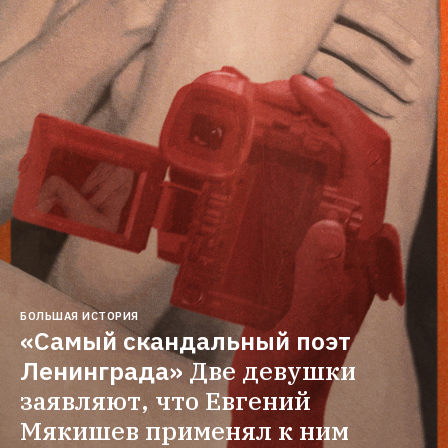
БОЛЬШАЯ ИСТОРИЯ
«Самый скандальный поэт 
Ленинграда»
Две девушки 
заявляют, что Евгений 
Мякишев применял к ним 