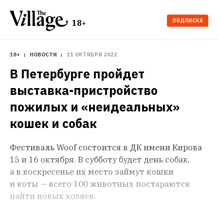
ПОДПИСКА
18+
18+
НОВОСТИ
11 ОКТЯБРЯ 2022
В Петербурге пройдет 
выставка-пристройство 
пожилых и «неидеальных» 
кошек и собак
Фестиваль Woof состоится в ДК имени Кирова
15 и 16 октября. В субботу будет день собак,
а в воскресенье их место займут кошки
и коты — всего 100 животных постараются
найти новых хозяев.