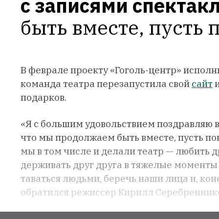
с записями спектак
быть вместе, пусть 
В феврале проекту «Гоголь-центр» исполни
команда театра перезапустила свой
сайт
и
подарков.
«Я с боль­шим удо­воль­стви­ем позд­рав­ляю в
что мы про­дол­жа­ем быть вмес­те, пусть по­ка
мы в том чис­ле и де­лали те­атр — лю­бить др
держи­вать друг дру­га в тя­желые мо­мен­ты
та­вать­ся людь­ми, бе­речь на­ши ли­ца и, ко­н
обратился режиссер Кирилл Серебреннико