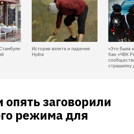
Стамбуле:
История взлета и падения
«Это была 
ий
Hydra
Как «ЧВК Р
сообщества
страшилку 
 опять заговорили 
го режима для 