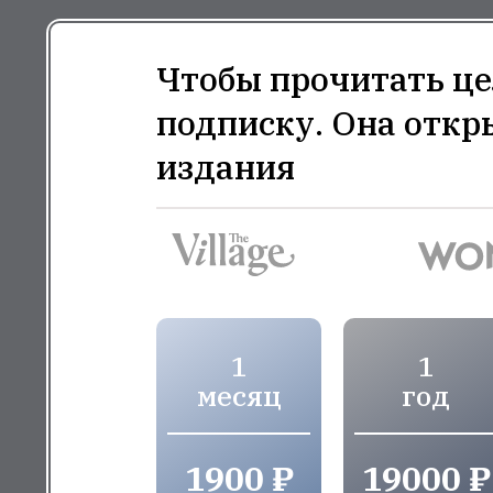
Чтобы прочитать це
подписку. Она откр
издания
1
1
месяц
год
1900 ₽
19000 ₽