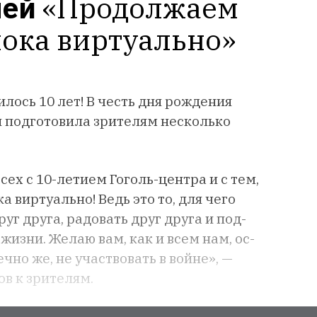
лей
«Продолжаем 
пока виртуально»
лось 10 лет! В честь дня рождения
 подготовила зрителям несколько
сех с 10-ле­ти­ем Го­голь-цент­ра и с тем,
 вир­ту­аль­но! Ведь это то, для че­го
уг дру­га, ра­довать друг дру­га и под­
 жиз­ни. Же­лаю вам, как и всем нам, ос­
еч­но же, не участ­во­вать в вой­не», —
в к зрителям.