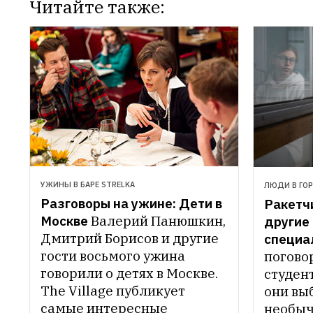
Читайте также:
УЖИНЫ В БАРЕ STRELKA
ЛЮДИ В ГО
Разговоры на ужине: Дети в 
Ракетчи
Москве
Валерий Панюшкин, 
другие 
Дмитрий Борисов и другие 
специа
гости восьмого ужина 
погово
говорили о детях в Москве. 
студент
The Villagе публикует 
они выб
самые интересные 
необыч