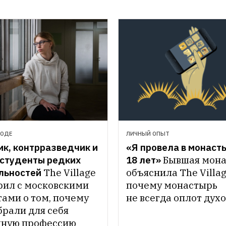
РОДЕ
ЛИЧНЫЙ ОПЫТ
к, контрразведчик и 
«Я провела в монасты
студенты редких 
18 лет»
Бывшая мона
льностей
The Village 
объяснила The Village
рил с московскими 
почему монастырь 
ами о том, почему 
не всегда оплот дух
рали для себя 
ную профессию