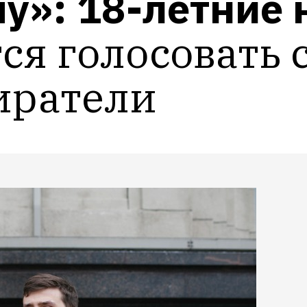
»: 18-летние 
ся голосовать 
иратели