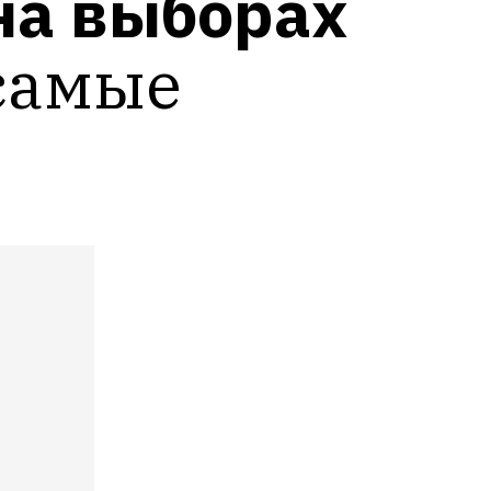
на выборах
самые 