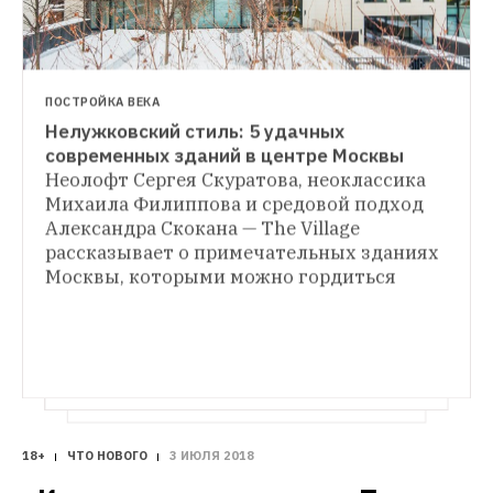
ПОСТРОЙКА ВЕКА
Нелужковский стиль: 5 удачных 
ПОСТРОЙКА ВЕКА
современных зданий в центре Москвы
20 лет Остоженке: Нужна ли Москве 
Неолофт Сергея Скуратова, неоклассика 
ИТОГИ ГОДА 2017
Михаила Филиппова и средовой подход 
Лучшая архитектура 2017 года
The Village 
The Village публикует съёмку квартала 
Александра Скокана — The Village 
попросил российских архитекторов 
с современной архитектурой, который 
рассказать о примечательных зданиях, 
рассказывает о примечательных зданиях 
сформировался между Остоженкой 
построенных в этом году
Москвы, которыми можно гордиться
и Пречистенской набережной, и говорит 
с архитекторами, которые изменили этот 
район
18+
ЧТО НОВОГО
3 ИЮЛЯ 2018