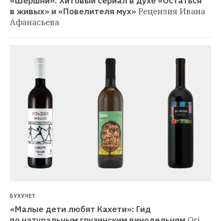
«Шершни»: Хитовый сериал в духе «Остаться 
в живых» и «Повелителя мух»
Рецензия Ивана 
Афанасьева
БУХУЧЕТ
«Малые дети любят Кахети»: Гид 
по натуральным грузинским винодельням
Ori 