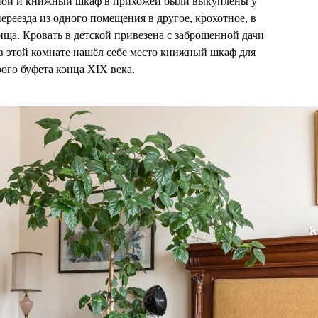
иной и книжный шкаф в прихожей были выкуплены у
ереезда из одного помещения в другое, крохотное, в
ща. Кровать в детской привезена с заброшенной дачи
 этой комнате нашёл себе место книжный шкаф для
рого буфета конца XIX века.