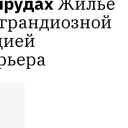
прудах
Жильё 
 грандиозной 
ией 
рьера