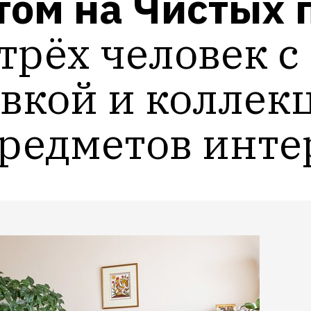
том на Чистых 
трёх человек с
кой и коллекц
редметов инте