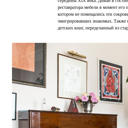
середины XIX века. Диван в гост
реставратора мебели в момент его п
котором не помещались эти сокрови
эмигрировавших знакомых. Также в
детских книг, переделанный из ста