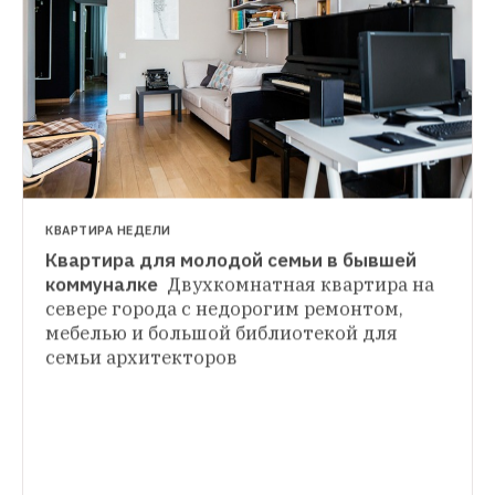
КВАРТИРА НЕДЕЛИ
Квартира для молодой семьи в бывшей 
КВАРТИРА НЕДЕЛИ
коммуналке 
Двухкомнатная квартира на 
Живописная мансарда 
севере города с недорогим ремонтом, 
КВАРТИРА НЕДЕЛИ
в дореволюционном доме в центре 
мебелью и большой библиотекой для 
Лучшие квартиры 2015 года
Маленькие 
Петербурга
Двухуровневая студия 
семьи архитекторов 
или огромные, для большой семьи или 
с камином под крышей двухэтажного 
холостяцкие, в скандинавском стиле или 
особняка на углу Маяковской 
с коврами ручной работы — вспоминаем 
и Артиллерийской улиц
самые интересные выпуски «Квартиры 
недели»