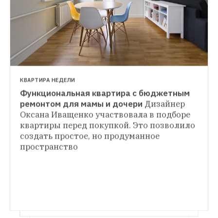
КВАРТИРА НЕДЕЛИ
Функциональная квартира с бюджетным 
КВАРТИРА НЕДЕЛИ
ремонтом для мамы и дочери
Дизайнер 
Студия-трансформер для молодой семьи с 
Оксана Иващенко участвовала в подборе 
КВАРТИРА НЕДЕЛИ
квартиры перед покупкой. Это позволило 
Неординарная квартира на «Сходненской»
Переделанная в студию однокомнатная 
создать простое, но продуманное 
В этой квартире всё сделано не по 
квартира в доме на «Бауманской» с 
правилам. Фантазию дизайнера и 
пространство
кроватью, висящей в воздухе
заказчика ничто не ограничивало, и в 
результате ремонта их профессиональные 
отношения переросли в личные