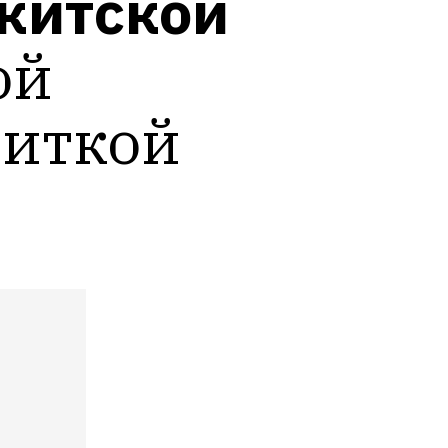
китской
й 
иткой 