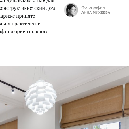
кандинавском стиле для
конструктивистский дом
Фотографии
АННА МИХЕЕВА
 Париже принято
альня практически
офта и ориентального