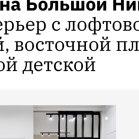
 на Большой Ни
рьер с лофтово
, восточной пл
ой детской