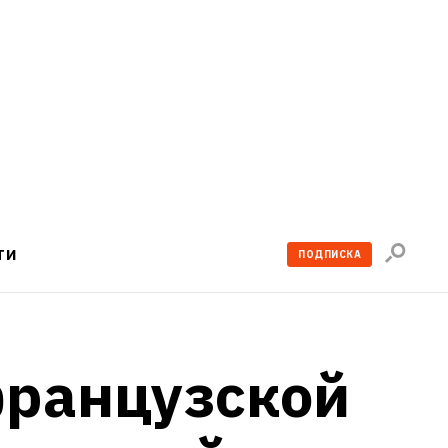
Поиск
ТИ
ПОДПИСКА
по
сайту
ранцузской 