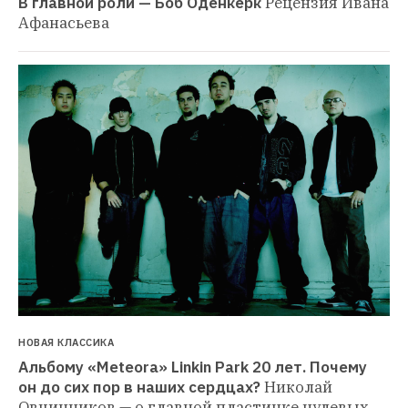
В главной роли — Боб Оденкёрк
Рецензия Ивана 
Афанасьева
НОВАЯ КЛАССИКА
Альбому «Meteora» Linkin Park 20 лет. Почему 
он до сих пор в наших сердцах?
Николай 
Овчинников — о главной пластинке нулевых