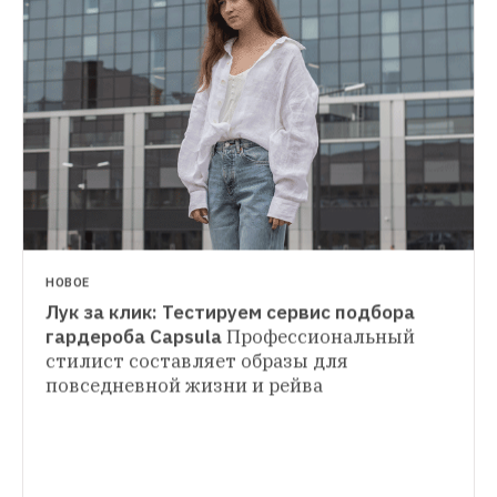
НОВОСТИ
Lamoda открыла виртуальные 
примерочные в центре Москвы 
Они 
появились на месте рекламы
НОВОЕ
Лук за клик: Тестируем сервис подбора 
гардероба Capsula
Профессиональный 
стилист составляет образы для 
МАГАЗИНЫ
повседневной жизни и рейва
Снять ремейк: 8 брендов, которые 
создают одежду из старинных (и просто 
ненужных) тканей
Апсайклинг — слово 
2019 года и главный тренд последних лет