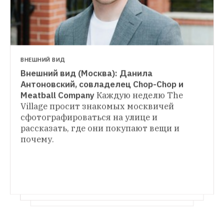
ВНЕШНИЙ ВИД
Внешний вид (Москва): Данила 
ВНЕШНИЙ ВИД
Антоновский, совладелец Chop-Chop и 
Внешний вид (Москва): Елена Апанасенко, 
Meatball Company
Каждую неделю The 
ВНЕШНИЙ ВИД
специалист «Яндекса»
Каждую неделю 
Village просит знакомых москвичей 
Внешний вид (Москва): Николай Риш, арт-
The Village просит знакомых москвичей 
сфотографироваться на улице и 
директор Chop-Chop
Каждую неделю The 
сфотографироваться на улице и 
Village просит знакомых москвичей 
рассказать, где они покупают вещи и 
рассказать, где они покупают вещи и 
сфотографироваться на улице и 
почему.
почему.
рассказать, где они покупают вещи и 
почему.