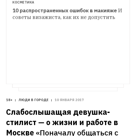
КОСМЕТИКА
10 распространенных ошибок в макияже
И 
ЛЮДИ В ГОРОДЕ
советы визажиста, как их не допустить
Я работаю с детьми, от которых 
ЛЮДИ В ГОРОДЕ
отказались
Социальные няни — о работе с 
Меня задержали на митинге против 
младенцами, от которых отказались 
коррупции
Программист, кондитер, 
родители
бизнесмен — о протестной акции в 
Екатеринбурге
18+
ЛЮДИ В ГОРОДЕ
10 ЯНВАРЯ 2017
Слабослышащая девушка-
стилист — о жизни и работе в 
Москве
«Поначалу общаться с 