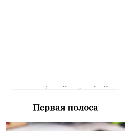
ИСКУССТВО
Как кураторы с инвалидностью отбирали 
работы для выставки в «Гараже»
The 
Village разобрался, чем 
«Единомышленникам» приглянулись 
ЧТО НОВОГО
Каттелан и Гормли
Офтальмолог Ирина Лещенко — 
о непобедимой близорукости 
и разоблачении моркови
Офтальмолог 
Ирина Лещенко рассказала The Village 
о том, почему близоруких по всему миру 
становится больше, как выбирать 
контактные линзы и в чём заблуждались 
советские окулисты 
Первая полоса