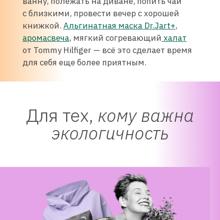
ванну, полежать на диване, попить чай
с близкими, провести вечер с хорошей
книжкой.
Альгинатная маска Dr.Jart+
,
аромасвеча
, мягкий согревающий
халат
от Tommy Hilfiger — всё это сделает время
для себя еще более приятным.
Для тех,
кому важна
экологичность