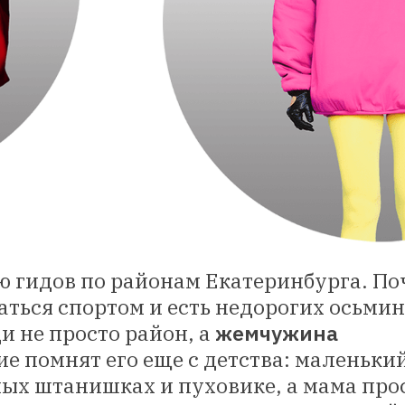
 гидов по районам Екатеринбурга. По
аться спортом и есть недорогих осьми
и не просто район, а
жемчужина
ие помнят его еще с детства: маленьки
епых штанишках и пуховике, а мама про