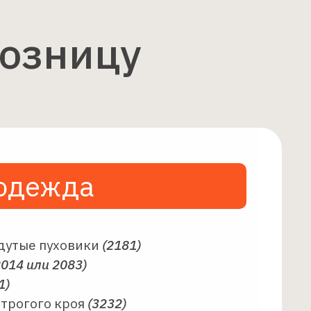
розницу
одежда
дутые пуховики
(2181)
2014 или 2083)
1)
строгого кроя
(3232)