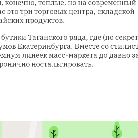
 конечно, теплые, но на современный
с это три торговых центра, складской
айских продуктов.
утики Таганского ряда, где (по секрет
мов Екатеринбурга. Вместе со стилис
ремиум линеек масс-маркета до давно 
ронично ностальгировать.