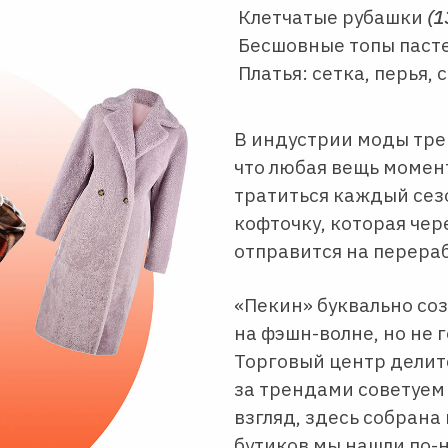
Клетчатые рубашки
(1
Бесшовные топы паст
Платья: сетка, перья,
В индустрии моды тре
что любая вещь момент
тратиться каждый сез
кофточку, которая чер
отправится на перераб
«Пекин» буквально соз
на фэшн-волне, но не г
Торговый центр делитс
за трендами советуем 
взгляд, здесь собрана
бутиков мы нашли по-