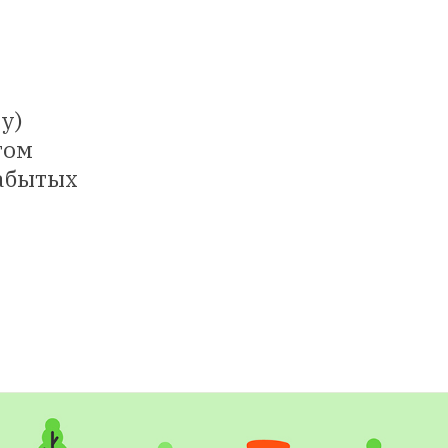
у)
том
забытых