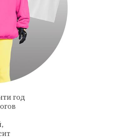
чти год
ногов
й,
сит